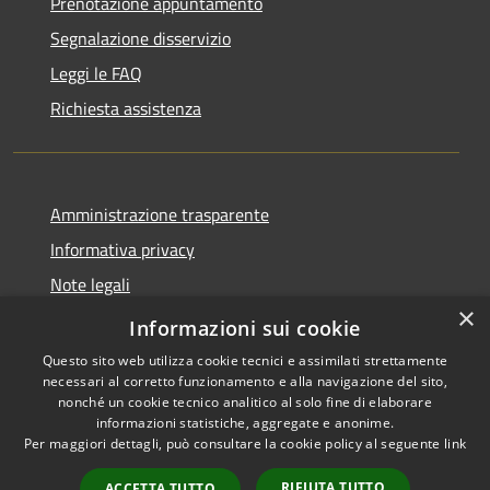
Prenotazione appuntamento
Segnalazione disservizio
Leggi le FAQ
Richiesta assistenza
Amministrazione trasparente
Informativa privacy
Note legali
×
Dichiarazione di accessibilità
Informazioni sui cookie
Questo sito web utilizza cookie tecnici e assimilati strettamente
necessari al corretto funzionamento e alla navigazione del sito,
nonché un cookie tecnico analitico al solo fine di elaborare
informazioni statistiche, aggregate e anonime.
RSS
Copyright © 2026 • Comune di
Per maggiori dettagli, può consultare la cookie policy al seguente
link
Accessibilità
Collevecchio • Powered by
Privacy
Municipium
Accesso
•
RIFIUTA TUTTO
ACCETTA TUTTO