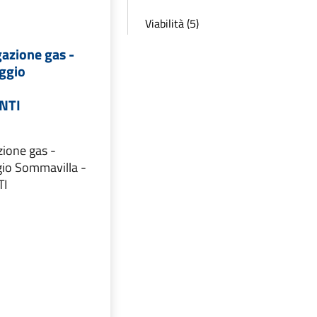
Viabilità (5)
gazione gas -
oggio
NTI
zione gas -
gio Sommavilla -
TI