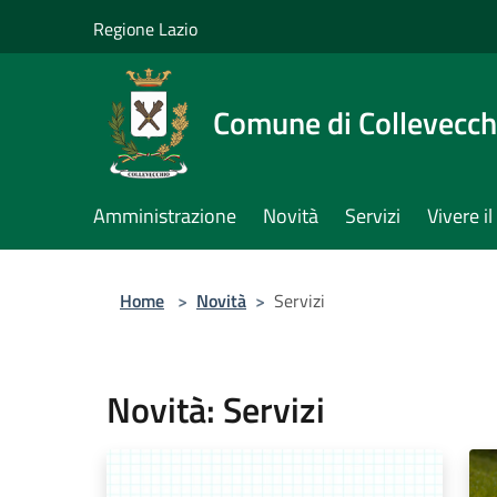
Salta al contenuto principale
Regione Lazio
Comune di Collevecch
Amministrazione
Novità
Servizi
Vivere 
Home
>
Novità
>
Servizi
Novità: Servizi