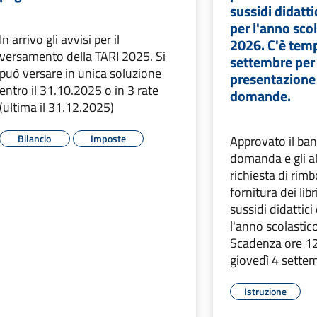
sussidi didatt
per l'anno sco
In arrivo gli avvisi per il
2026. C'è temp
versamento della TARI 2025. Si
settembre per 
può versare in unica soluzione
presentazione 
entro il 31.10.2025 o in 3 rate
domande.
(ultima il 31.12.2025)
Bilancio
Imposte
Approvato il ban
domanda e gli alt
richiesta di rimb
fornitura dei libr
sussidi didattic
l'anno scolasti
Scadenza ore 12
giovedì 4 sette
Istruzione