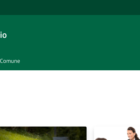
io
il Comune