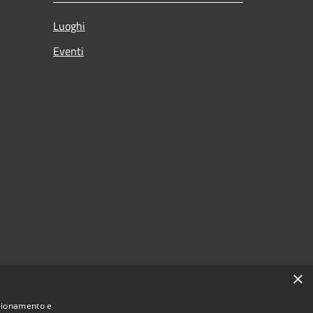
Luoghi
Eventi
×
nzionamento e