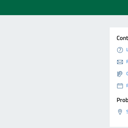
Cont
Prob