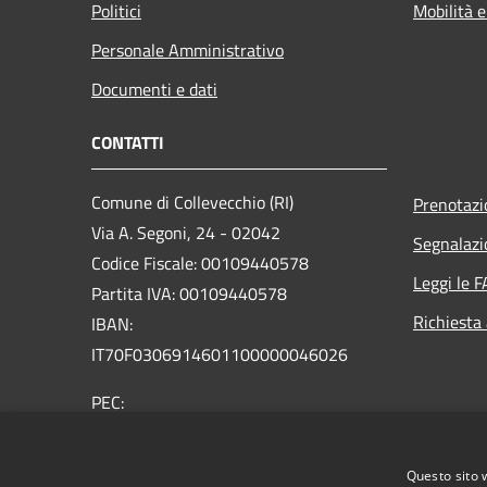
Politici
Mobilità e
Personale Amministrativo
Documenti e dati
CONTATTI
Comune di Collevecchio (RI)
Prenotaz
Via A. Segoni, 24 - 02042
Segnalazi
Codice Fiscale: 00109440578
Leggi le 
Partita IVA: 00109440578
Richiesta
IBAN:
IT70F0306914601100000046026
PEC:
info@pec.comune.collevecchio.ri.it
Centralino Unico: +39 0765 578018
Questo sito 