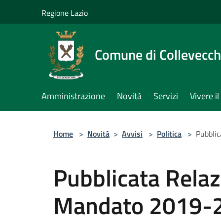
Salta al contenuto principale
Regione Lazio
Comune di Collevecch
Amministrazione
Novità
Servizi
Vivere 
Home
>
Novità
>
Avvisi
>
Politica
>
Pubbli
Pubblicata Relaz
Mandato 2019-