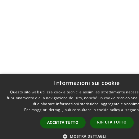
Informazioni sui cookie
Questo sito web utilizza cookie tecnici e assimilati strettamente necessa
funzionamento e alla navigazione del sito, nonché un cookie tecnico analit
di elaborare informazioni statistiche, aggregate e anonime
Per maggiori dettagli, può consultare la cookie policy al segue
RIFIUTA TUTTO
ACCETTA TUTTO
MOSTRA DETTAGLI