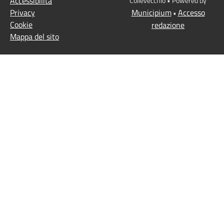
Accessibilità
Collevecchio • Powered by
Privacy
Municipium
Accesso
•
Cookie
redazione
Mappa del sito