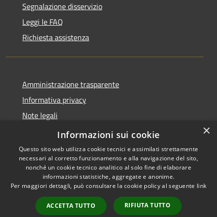
Segnalazione disservizio
Leggi le FAQ
Richiesta assistenza
Amministrazione trasparente
Informativa privacy
Note legali
×
Dichiarazione di accessibilità
Informazioni sui cookie
Questo sito web utilizza cookie tecnici e assimilati strettamente
necessari al corretto funzionamento e alla navigazione del sito,
nonché un cookie tecnico analitico al solo fine di elaborare
informazioni statistiche, aggregate e anonime.
RSS
Copyright © 2026 • Comune di
Per maggiori dettagli, può consultare la cookie policy al seguente
link
Accessibilità
Collevecchio • Powered by
Privacy
Municipium
Accesso
•
RIFIUTA TUTTO
ACCETTA TUTTO
Cookie
redazione