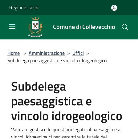
Salta al contenuto principale
Regione Lazio
Comune di Collevecchio
Home
>
Amministrazione
>
Uffici
>
Subdelega paesaggistica e vincolo idrogeologico
Subdelega
paesaggistica e
vincolo idrogeologico
Valuta e gestisce le questioni legate al paesaggio e ai
vincoli idrogeologici per garantire la tutela del