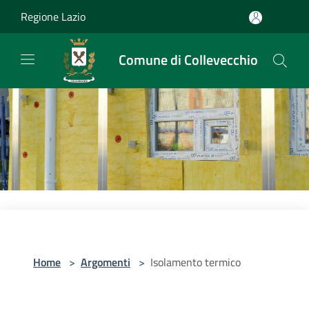
Salta al contenuto principale
Regione Lazio
Comune di Collevecchio
Home
>
Argomenti
>
Isolamento termico