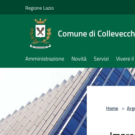
Salta al contenuto principale
Regione Lazio
Comune di Collevecch
Amministrazione
Novità
Servizi
Vivere 
Home
>
Arg