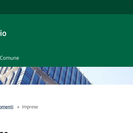
io
il Comune
omenti
>
Imprese