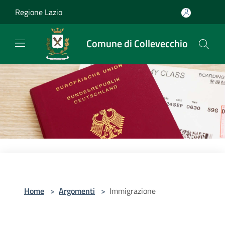
Salta al contenuto principale
Regione Lazio
Comune di Collevecchio
Home
>
Argomenti
>
Immigrazione