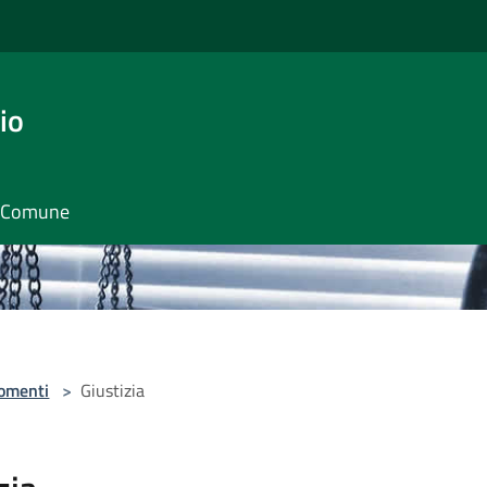
io
il Comune
omenti
>
Giustizia