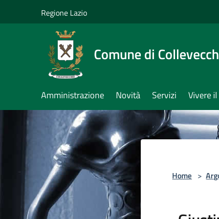
Salta al contenuto principale
Regione Lazio
Comune di Collevecch
Amministrazione
Novità
Servizi
Vivere 
Home
>
Arg