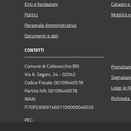
Enti e fondazioni
Catasto e
Politici
Mobilità e
Personale Amministrativo
Documenti e dati
CONTATTI
Comune di Collevecchio (RI)
Prenotaz
Via A. Segoni, 24 - 02042
Segnalazi
Codice Fiscale: 00109440578
Leggi le 
Partita IVA: 00109440578
Richiesta
IBAN:
IT70F0306914601100000046026
PEC:
info@pec.comune.collevecchio.ri.it