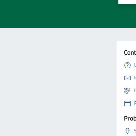
Cont
Prob