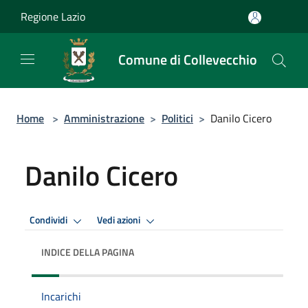
Salta al contenuto principale
Regione Lazio
Comune di Collevecchio
Home
>
Amministrazione
>
Politici
>
Danilo Cicero
Danilo Cicero
Condividi
Vedi azioni
INDICE DELLA PAGINA
Incarichi