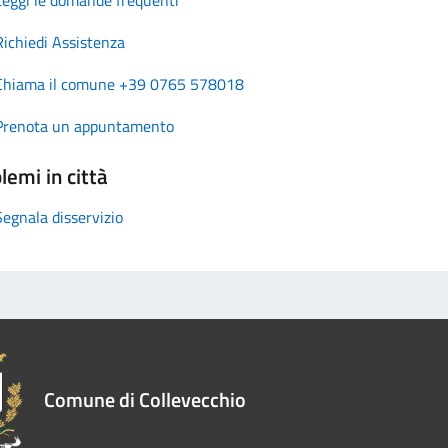
Richiedi Assistenza
Chiama il comune +39 0765 578018
Prenota un appuntamento
lemi in città
Segnala disservizio
Comune di Collevecchio