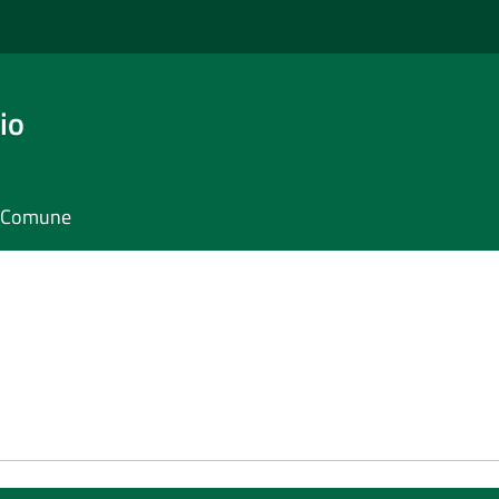
io
il Comune