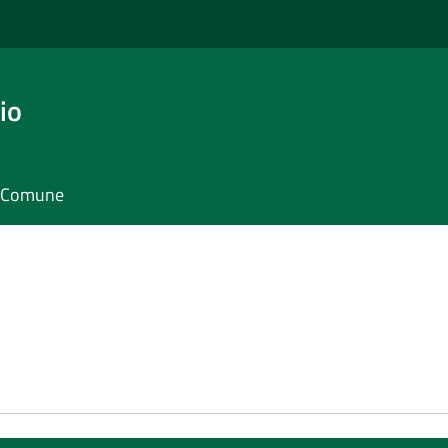
io
il Comune