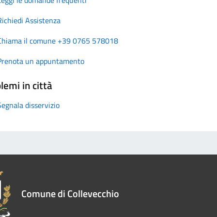
Richiedi Assistenza
Chiama il comune +39 0765 578018
Prenota un appuntamento
lemi in città
Segnala disservizio
Comune di Collevecchio