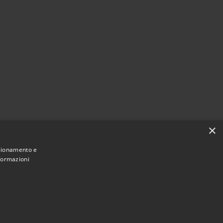
×
nzionamento e
nformazioni
Municipium
Accesso
mune di Collevecchio • Powered by
•
redazione