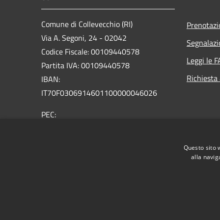
Comune di Collevecchio (RI)
Prenotaz
Via A. Segoni, 24 - 02042
Segnalazi
Codice Fiscale: 00109440578
Leggi le 
Partita IVA: 00109440578
Richiesta
IBAN:
IT70F0306914601100000046026
PEC:
info@pec.comune.collevecchio.ri.it
Centralino Unico: +39 0765 578018
Questo sito 
alla navig
RSS
Accessibilità
Privacy
Cookie
Mappa de