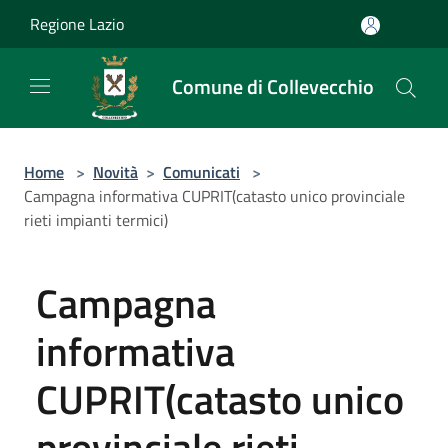
Salta al contenuto principale
Regione Lazio
Comune di Collevecchio
Home
>
Novità
>
Comunicati
>
Campagna informativa CUPRIT(catasto unico provinciale
rieti impianti termici)
Campagna
informativa
CUPRIT(catasto unico
provinciale rieti