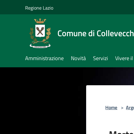
Salta al contenuto principale
Regione Lazio
Comune di Collevecch
Amministrazione
Novità
Servizi
Vivere 
Home
>
Arg