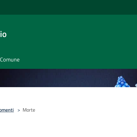
io
il Comune
omenti
>
Morte